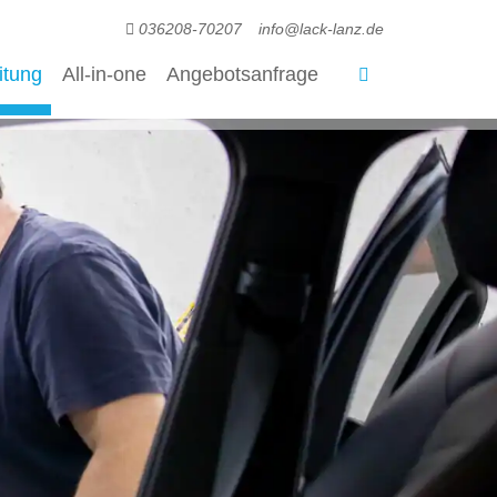
036208-70207
info@lack-lanz.de
itung
All-in-one
Angebotsanfrage