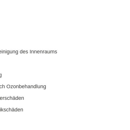
einigung des Innenraums
g
rch Ozonbehandlung
terschäden
tikschäden