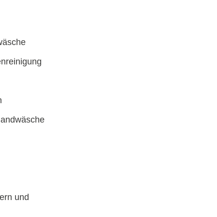
wäsche
nreinigung
n
 Handwäsche
bern und