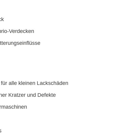
ck
brio-Verdecken
terungseinflüsse
 für alle kleinen Lackschäden
cher Kratzer und Defekte
urmaschinen
s