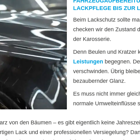
FAHRZEUGAUFBEREITU
LACKPFLEGE BIS ZUR
Beim Lackschutz sollte m
checken wir den Zustand 
der Karosserie.
Denn Beulen und Kratzer 
Leistungen
begegnen. Del
verschwinden. Übrig bleibe
bezaubernder Glanz.
Es muss nicht immer gleich
normale Umwelteinflüsse 
z von den Bäumen – es gibt eigentlich keine Jahreszeit
tigen Lack und einer professionellen Versiegelung? Dan