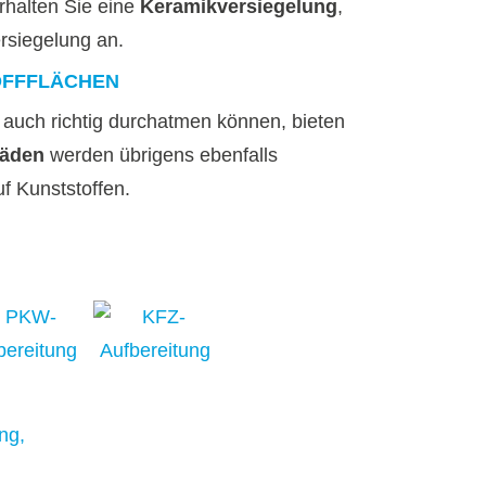
erhalten Sie eine
Keramikversiegelung
,
ersiegelung an.
OFFFLÄCHEN
e auch richtig durchatmen können, bieten
häden
werden übrigens ebenfalls
f Kunststoffen.